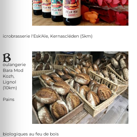
icrobrasserie l'Esk'Ale, Kernascléden (5km)
B
oulangerie
Bara Mod
Kozh,
Lignol
(10km)
Pains
biologiques au feu de bois