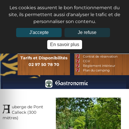
Les cookies assurent le bon fonctionnement du
site, ils permettent aussi d'analyser le trafic et de
personnaliser son contenu.
J'accepte
Je refuse
MENU
En savoir plus
Réservations
A télécharger
Contrat de réservation
Tarifs et Disponibilités
CGV
02 97 50 78 70
Réglement intérieur
Plan du camping
Gastronomie
A
uberge de Pont
Calleck (300
mètres)